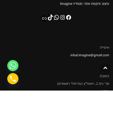
עיצוב והקמת אתר: סטודיו Imagine
whatsapp
TikTok
Instagram
Facebook
Link
אימייל:
inbal.imagine@gmail.com
כתובת:
שד' נים 2, ראשל"צ (עזריאלי ראשונים)
טלפון:
052-8628363