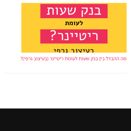
מה ההבדל בין בנק שעות לעומת ריטיינר (בעיצוב גרפי)?