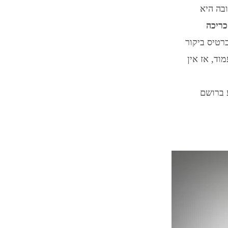
בה היא
כריכה
רטיס ביקור
וד, אז אין
ע ברושם