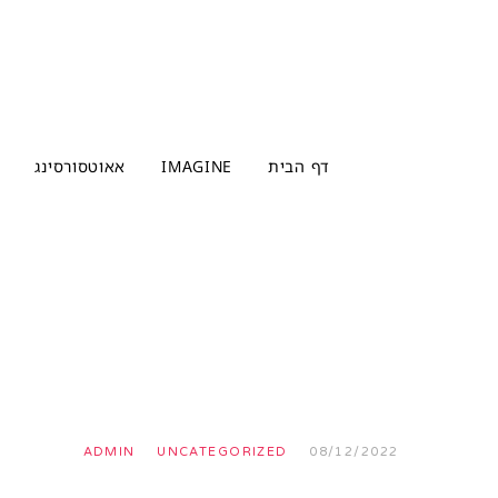
דף הבית
IMAGINE
אאוטסורסינג
אינפוגרפיקה
בנק
שעות
שירותים
ריטיינר
יתרונות
עיצוב
גרפי
התהליך
המעצבת
בלוג
ADMIN
UNCATEGORIZED
08/12/2022