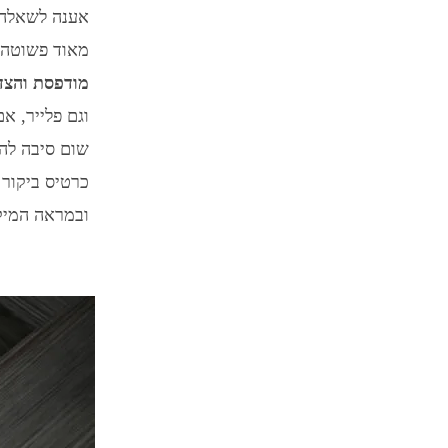
אענה לשאלה 
מאוד פשוטה,
מודפסת והצד 
וגם פלייר, א
שום סיבה להש
כרטיס ביקור 
ובמראה המיק