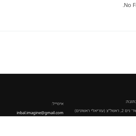
No F
תובת:
אימייל:
 נים 2, ראשל"צ (עזריאלי ראשונים)
inbal.imagine@gmail.com
לפון:
052-862836