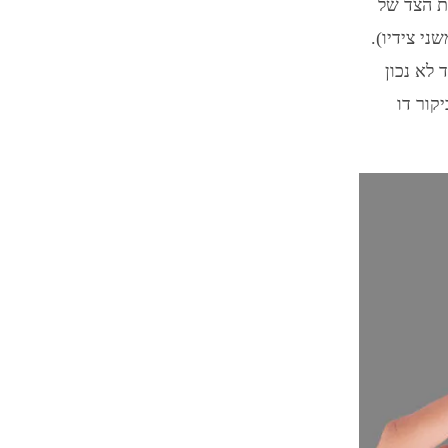
ת הצד של
ני צידיו).
 לא נכון
ות בין הדפסת 1000 כרטיסי ביקור דו