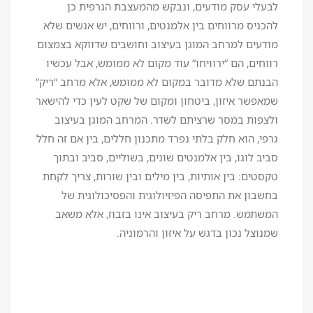
לבעלי עסק מודעים, ונבקש מהמעצבת הגרפית כן
להכניס מרווחים בין אלמנטים, ורווחים, יש אנשים שלא
מודעים למרחב המוגן בעיצוב וחושבים שדווקא בצמצום
רווחים, הם “ירוויחו” עוד מקום לא ממומש, אבל עכשיו
הבנתם שלא מדובר במקום לא ממומש, אלא מרחב “ריק”
שמאפשר איזון, ביטחון ומקום של שקט לעין כדי להישאר
ולצפות במסר שרציתם לשדר. המרחב המוגן בעיצוב
גרפי, הוא חלק בלתי נפרד מתכנון חללים, בין אם זה חלל
סביב לוגו, בין אלמנטים שונים, בשוליים, סביב ובתוך
טקסטים: בין אותיות, בין מילים ובין שורות, צריך לקחת
בחשבון את התפיסה הפיזיולוגית והפסיכולוגית של
המשתמש. מרחב ריק בעיצוב אינו בזבוז, אלא משאב
שמנוצל נכון בדגש על איזון והרמוניה.