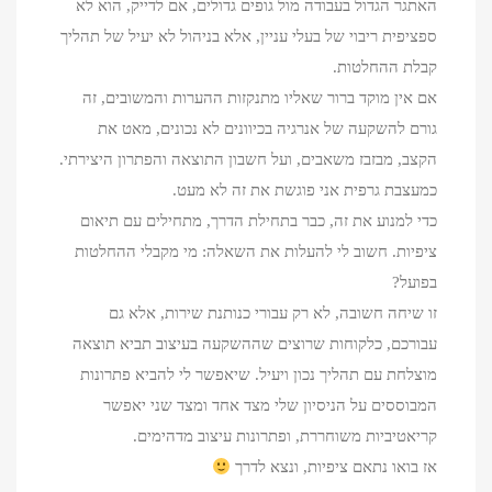
האתגר הגדול בעבודה מול גופים גדולים, אם לדייק, הוא לא
ספציפית ריבוי של בעלי עניין, אלא בניהול לא יעיל של תהליך
קבלת ההחלטות.
אם אין מוקד ברור שאליו מתנקזות ההערות והמשובים, זה
גורם להשקעה של אנרגיה בכיוונים לא נכונים, מאט את
הקצב, מבזבז משאבים, ועל חשבון התוצאה והפתרון היצירתי.
כמעצבת גרפית אני פוגשת את זה לא מעט.
כדי למנוע את זה, כבר בתחילת הדרך, מתחילים עם תיאום
ציפיות. חשוב לי להעלות את השאלה: מי מקבלי ההחלטות
בפועל?
זו שיחה חשובה, לא רק עבורי כנותנת שירות, אלא גם
עבורכם, כלקוחות שרוצים שההשקעה בעיצוב תביא תוצאה
מוצלחת עם תהליך נכון ויעיל. שיאפשר לי להביא פתרונות
המבוססים על הניסיון שלי מצד אחד ומצד שני יאפשר
קריאטיביות משוחררת, ופתרונות עיצוב מדהימים.
אז בואו נתאם ציפיות, ונצא לדרך