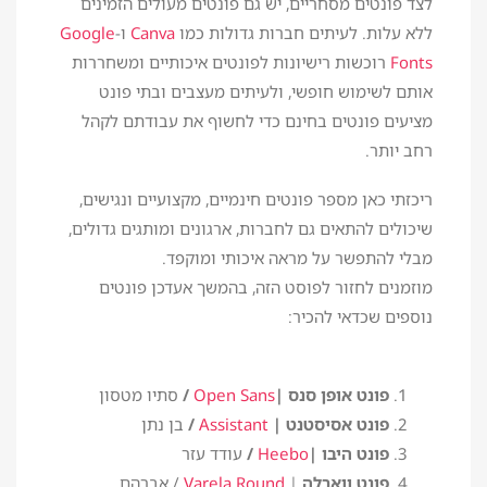
לצד פונטים מסחריים, יש גם פונטים מעולים הזמינים
ללא עלות. לעיתים חברות גדולות כמו
Canva
ו-
Google
Fonts
רוכשות רישיונות לפונטים איכותיים ומשחררות
אותם לשימוש חופשי, ולעיתים מעצבים ובתי פונט
מציעים פונטים בחינם כדי לחשוף את עבודתם לקהל
רחב יותר.
ריכזתי כאן מספר פונטים חינמיים, מקצועיים ונגישים,
שיכולים להתאים גם לחברות, ארגונים ומותגים גדולים,
מבלי להתפשר על מראה איכותי ומוקפד.
מוזמנים לחזור לפוסט הזה, בהמשך אעדכן פונטים
נוספים שכדאי להכיר:
פונט אופן סנס |
Open Sans
/
סתיו מטסון
פונט אסיסטנט |
Assistant
/
בן נתן
פונט היבו |
Heebo
/
עודד עזר
פונט ווארלה
|
Varela Round
/ אברהם