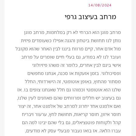
14/08/2024
מרחב בעיצוב גרפי
מרחב מוגן הוא הכרחי לא רק במלחמות, מרחב מוגן
נותן לנו תחושת ביטחון והגנה אפילו כשעומדים פיזית
מול אדם אחר, קיים מרווח ביננו לבין האחר שהוא מקובל
ועובד לנו לא במודע, גם בעלי חיים שומרים על מרחב
אישי בינם לבין אחרים, כלומר זה משהו פיזיולוגי
ופסיכולוגי. בזמן אזעקות או סכנה, אנחנו מחפשים
מסתור מהחוץ, באופן אוטומטי, זה הישרדותי, החלל
שלנו הוא אוטומטי וכמוהו גם חלל שאנחנו צופים בו. אז
גם בעיצוב יש חללים ומרווחים שהם מאוזנים לעין שלנו,
ואם אלמנט אחד יחרוג למרחב של אלמנט אחר, זה יצור
חוסר איזון, חוסר קריאות, תחושת לחץ, ערעור ויבריח
קהל ולקוחות פוטנציאלים, גם בלי שהם יבינו למה הם
עברו הלאה. אז בואו נעבור מבעלי עסק לא מודעים,