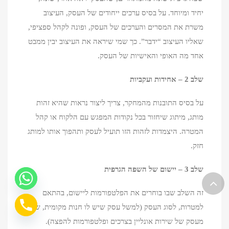
יחיד ומיוחד. על בסיס ערכים ייחודים של העסק, העיצוב
משרת את המסרים והערכים של העסק, ופונה לקהל ספציפי,
שאליו העיצוב “ידבר”. כך שמי שיראה את העיצוב יבין ממבט
אחד מה האופי והאישיות של העסק.
שלב 2 –
אחידות ועקביות
על בסיס התובנות מהמחקר, צריך ליצור נראות שהיא זהות
מותג, מיתוג שיחזור בכל נקודות המפגש עם הלקוח או קהל
המטרה. היצמדות לזהות הזו תועיל לעסק ותהפוך אותו למותג
חזק.
שלב 3 – יישום של השפה הגרפית
זה השלב שבו בוחרים את הפלטפורמות ליישום, בהתאם
למטרות, לסוג העסק (למשל עסק שיש לו חנות מקומית, שונה
מעסק של שירות אונליין בצרכים ופלטפורמות להפצה).