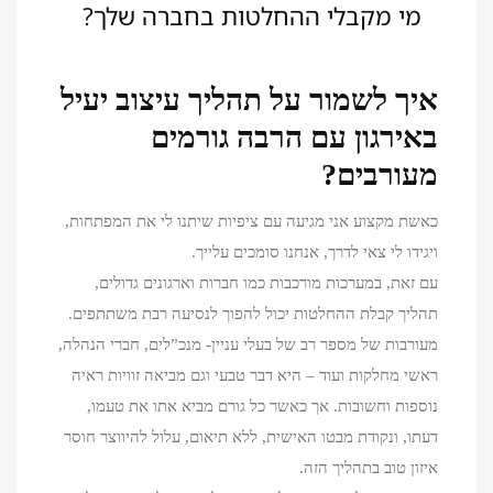
מי מקבלי ההחלטות בחברה שלך?
איך לשמור על תהליך עיצוב יעיל
באירגון עם הרבה גורמים
מעורבים?
כאשת מקצוע אני מגיעה עם ציפיות שיתנו לי את המפתחות,
ויגידו לי צאי לדרך, אנחנו סומכים עלייך.
עם זאת, במערכות מורכבות כמו חברות וארגונים גדולים,
תהליך קבלת ההחלטות יכול להפוך לנסיעה רבת משתתפים.
מעורבות של מספר רב של בעלי עניין- מנכ”לים, חברי הנהלה,
ראשי מחלקות ועוד – היא דבר טבעי וגם מביאה זוויות ראיה
נוספות וחשובות. אך כאשר כל גורם מביא אתו את טעמו,
דעתו, ונקודת מבטו האישית, ללא תיאום, עלול להיווצר חוסר
איזון טוב בתהליך הזה.