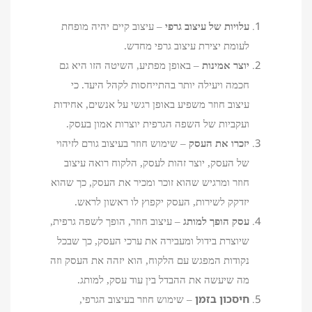
עלויות של עיצוב גרפי
– עיצוב קיים יהיה מופחת
לעומת יצירת עיצוב גרפי מחדש.
יוצר אמינות
– באופן מפתיע, השיטה הזו היא גם
חכמה ויעילה יותר בהתייחסות לקהל היעד. כי
עיצוב חוזר משפיע באופן רגשי על אנשים, אחידות
ועקביות של השפה הגרפית יוצרות אמון בעסק.
יזכרו את העסק
– שימוש חוזר בעיצוב גורם לזיהוי
של העסק, יוצר זהות לעסק, הלקוח רואה עיצוב
חוזר ומרגיש שהוא זוכר ומכיר את העסק, כך שהוא
יזדקק לשירות, העסק יקפוץ לו ראשון לראש.
עסק הופך למותג
– עיצוב חוזר, הופך לשפה גרפית,
שיוצרת בידול ומעבירה את ערכי העסק, כך שבכל
נקודות המפגש עם הלקוח, הוא יזהה את העסק וזה
מה שיעשה את ההבדל בין עוד עסק, למותג.
חיסכון בזמן
– שימוש חוזר בעיצוב הגרפי,