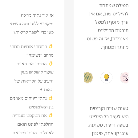
המילה שמתחת
להיילייט שוב, אם אין
אז איך נתתי מראה
ערך מוסף (למשל
מיקצועי ללוגו ומה עשיתי
תירגום ההיילייט
כאן כדי לשפר קריאות?
מאנגלית), אז זה פשוט
מיותר ומגוחך.
ריווחתי אותיות ונתתי
מרחב “נשימה”
הסרתי את האיור
שיצר קישקוש בעין
והעיב על הקריאות של
האות A
נתתי ריווחים מאוזנים
בין האלמנטים
טעות שנייה וקריטית
את הטקסט בעברית
היא לעצב כל היילייט
החלפתי לפונט תואם
בשפה גרפית משתנה,
עובי קו אחר, סיגנון
לאנגלית. הניתן לקריאה