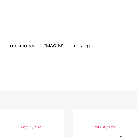
דף הבית
IMAGINE
אאוטסורסינג
אינפוגרפיקה
בנק
שעות
שירותים
ריטיינר
יתרונות
עיצוב
גרפי
התהליך
המעצבת
בלוג
20/11/2023
04/08/2023