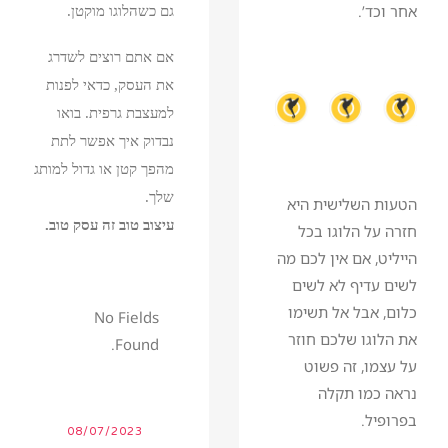
אחר וכד’.
גם כשהלוגו מוקטן.
אם אתם רוצים לשדרג
את העסק, כדאי לפנות
למעצבת גרפית.
בואו
נבדוק איך אפשר לתת
מהפך קטן או גדול למותג
שלך.
הטעות השלישית היא
עיצוב טוב זה עסק טוב.
חזרה על הלוגו בכל
הייליט, אם אין לכם מה
לשים עדיף לא לשים
כלום, אבל אל תשימו
No Fields
את הלוגו שלכם חוזר
Found.
על עצמו, זה פשוט
נראה כמו תקלה
בפרופיל.
08/07/2023