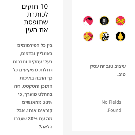
10 חוקים
לכותרת
שתופסת
את העין
בין כל הפירסומים
באונליין ובדפוס,
בעלי עסקים וחברות
עיצוב טוב זה עסק
גדולות משקיעים כל
טוב.
כך הרבה באיכות
התוכן והטקסט, וזה
בהחלט מוערך, כי
No Fields
20% מהאנשים
Found.
קוראים אותו. אבל
מה עם 80% שעברו
הלאה?