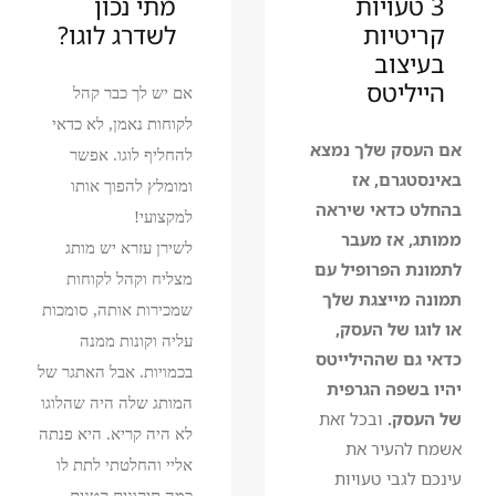
3 טעויות
מתי נכון
קריטיות
לשדרג לוגו?
בעיצוב
הייליטס
אם יש לך כבר קהל
לקוחות נאמן, לא כדאי
אם העסק שלך נמצא
להחליף לוגו. אפשר
באינסטגרם, אז
ומומלץ להפוך אותו
בהחלט כדאי שיראה
למקצועי!
ממותג, אז מעבר
לשירן עזרא יש מותג
לתמונת הפרופיל עם
מצליח וקהל לקוחות
תמונה מייצגת שלך
שמכירות אותה, סומכות
או לוגו של העסק,
עליה וקונות ממנה
כדאי גם שההילייטס
בכמויות. אבל האתגר של
יהיו בשפה הגרפית
המותג שלה היה שהלוגו
של העסק.
ובכל זאת
לא היה קריא. היא פנתה
אשמח להעיר את
אליי והחלטתי לתת לו
עינכם לגבי טעויות