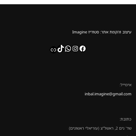
עיצוב והקמת אתר: סטודיו Imagine
whatsapp
TikTok
Instagram
Facebook
Link
אימייל:
inbal.imagine@gmail.com
כתובת:
שד' נים 2, ראשל"צ (עזריאלי ראשונים)