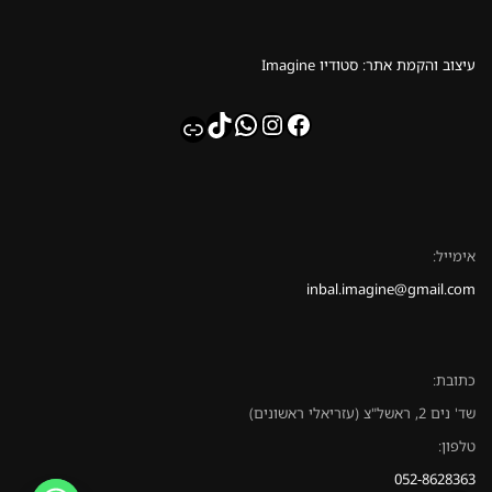
עיצוב והקמת אתר: סטודיו Imagine
whatsapp
TikTok
Instagram
Facebook
Link
אימייל:
inbal.imagine@gmail.com
כתובת:
שד' נים 2, ראשל"צ (עזריאלי ראשונים)
טלפון:
052-8628363