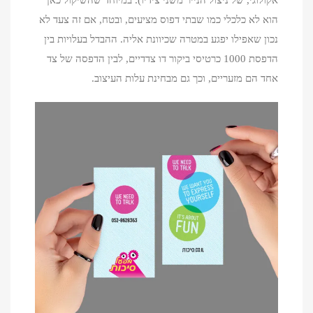
אקולוגי, של ניצול הנייר משני צידיו). במיוחד שהשיקול כאן
הוא לא כלכלי כמו שבתי דפוס מציעים, ובטח, אם זה צעד לא
נכון שאפילו יפגע במטרה שכיוונת אליה. ההבדל בעלויות בין
הדפסת 1000 כרטיסי ביקור דו צדדיים, לבין הדפסה של צד
אחד הם מזעריים, וכך גם מבחינת עלות העיצוב.