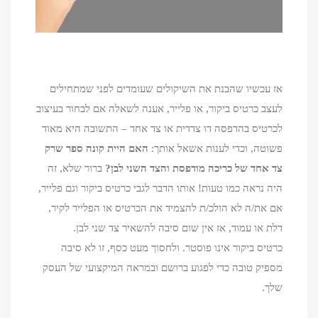
אז עכשיו שהבנת את השיקולים שעומדים לפני שמתחילים
לעצב כרטיס ביקור, או פלייר, אענה לשאלה אם לבחור בעיצוב
לכרטיס בהדפסה דו צדדית או צד אחד – התשובה היא מאוד
פשוטה, וכדי לענות אשאל אותך:
האם היית קונה ספר שרק
צד אחד של כריכה מודפסת והצד השני לבן?
ברור שלא, זה
היה נראה כמו טעות! אותו הדבר לגבי כרטיס ביקור וגם פלייר,
אם את/ה לא הולכ/ת להצמיד את הכרטיס או הפלייר לקיר,
דלת או עמוד, אז אין שום סיבה להשאיר צד שני לבן.
כרטיס ביקור אינו פוסטר. ולחסוך מעט כסף, זו לא סיבה
מספיק טובה כדי לפגוע ברושם ובמראה המיקצועי של העסק
שלך.