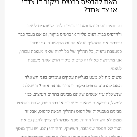
האם להדפיס כרטיס ביקור דו צדדי
או צד אחד?
זה תמיד רגע מרגש ומעורר ציפיות לפני שעומדים לעצב
ולהדפיס בבית דפוס פלייר או כרטיס ביקור, גם אם בעבר כבר
עברתם את התהליך וזו לא הפעם הראשונה. גם עבורי
כמעצבת גרפית, כל תהליך של כל לקוח שאני מעצבת עבורו,
אני מתרגשת כאילו זה כרטיס ביקור חדש שאני מעצבת
לעצמי.
משום מה לא מעט בעלי/ות עסקים עומדים בפני השאלה
האם להדפיס כרטיס ביקור דו צדדי או צד אחד?
זו שאלה
שנשאלת ע”י אנשים שאינם מבינים בתחום העיצוב, כמו
למשל, גרפיקאים שאינם מעצבים או בתי דפוס, שהם בהחלט
מבינים בטכניקות של דפוס ותהליך הבאה לדפוס, אבל זה
ממש לא השיקול היחיד. מפני שבתהליך צריך להבין גם את
הצד של המסר שמועבר, השיווקי, והחזותי (וגם, יש ערך מוסף