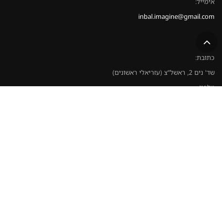
אימייל:
inbal.imagine@gmail.com
כתובת:
שד' נים 2, ראשל"צ (עזריאלי ראשונים)
טלפון:
052-8628363
כל הזכויות שמורות ©
מדיניות פרטיות ואבטחת מידע