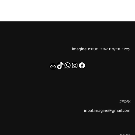
עיצוב והקמת אתר: סטודיו Imagine
whatsapp
TikTok
Instagram
Facebook
Link
אימייל:
inbal.imagine@gmail.com