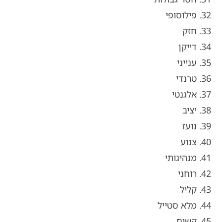
32. פילוסופי
33. חזק
34. דייקן
35. ענייני
36. טרנדי
37. אלגנטי
38. יציב
39. נועז
40. צנוע
41. מנהיגותי
42. רוחני
43. קליל
44. מלא סטייל
45. קשוח